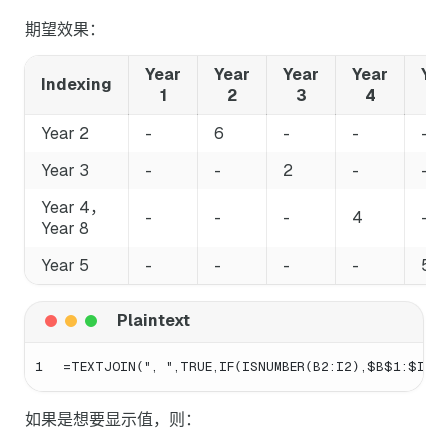
期望效果：
Year
Year
Year
Year
Ye
Indexing
1
2
3
4
5
Year 2
-
6
-
-
-
Year 3
-
-
2
-
-
Year 4，
-
-
-
4
-
Year 8
Year 5
-
-
-
-
5
1
=TEXTJOIN(", ",TRUE,IF(ISNUMBER(B2:I2),$B$1:$I$1,
如果是想要显示值，则：