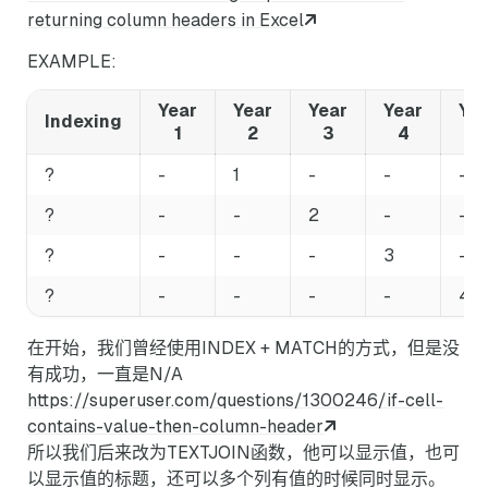
returning column headers in Excel
EXAMPLE:
Year
Year
Year
Year
Ye
Indexing
1
2
3
4
5
?
-
1
-
-
-
?
-
-
2
-
-
?
-
-
-
3
-
?
-
-
-
-
4
在开始，我们曾经使用INDEX + MATCH的方式，但是没
有成功，一直是N/A
https://superuser.com/questions/1300246/if-cell-
contains-value-then-column-header
所以我们后来改为TEXTJOIN函数，他可以显示值，也可
以显示值的标题，还可以多个列有值的时候同时显示。