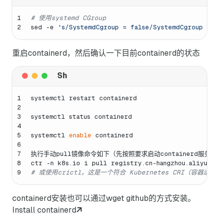
1
# 使用systemd CGroup
2
sed -e 
's/SystemdCgroup = false/SystemdCgroup = t
重启containerd，然后确认一下目前containerd的状态
1
systemctl restart containerd
2
3
systemctl status containerd
4
5
systemctl 
enable
 containerd
6
7
执行手动pull镜像命令如下（先按照要求启动containerd服务，
8
ctr -n k8s.io i pull registry.cn-hangzhou.aliyuncs
9
# 或使用crictl，这是一个符合 Kubernetes CRI（容
containerd安装也可以通过wget github的方式安装。
Install containerd