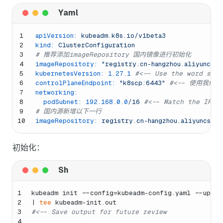
1
apiVersion:
kubeadm.k8s.io/v1beta3
2
kind:
ClusterConfiguration
3
# 推荐添加imageRepository 国内镜像进行初始化
4
imageRepository:
"registry.cn-hangzhou.aliyuncs.
5
kubernetesVersion:
1.27
.1
#<-- Use the word stab
6
controlPlaneEndpoint:
"k8scp:6443"
#<-- 使用我们填
7
networking:
8
podSubnet:
192.168
.0
.0
/16
#<-- Match the IP r
9
# 国内源新增以下一行
10
imageRepository:
registry.cn-hangzhou.aliyuncs.c
初始化：
1
kubeadm init --config=kubeadm-config.yaml --uploa
2
| 
tee
 kubeadm-init.out 
3
#<-- Save output for future review
4