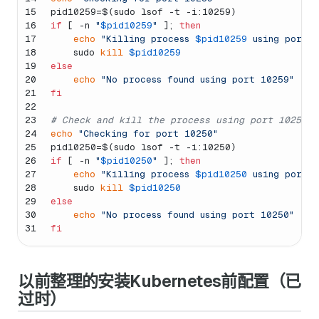
15
pid10259=$(sudo lsof -t -i:10259)
16
if
 [ -n 
"
$pid10259
"
 ]; 
then
17
echo
"Killing process 
$pid10259
 using port 
18
    sudo 
kill
$pid10259
19
else
20
echo
"No process found using port 10259"
21
fi
22
23
# Check and kill the process using port 10250
24
echo
"Checking for port 10250"
25
pid10250=$(sudo lsof -t -i:10250)
26
if
 [ -n 
"
$pid10250
"
 ]; 
then
27
echo
"Killing process 
$pid10250
 using port 
28
    sudo 
kill
$pid10250
29
else
30
echo
"No process found using port 10250"
31
fi
以前整理的安装Kubernetes前配置（已
过时）