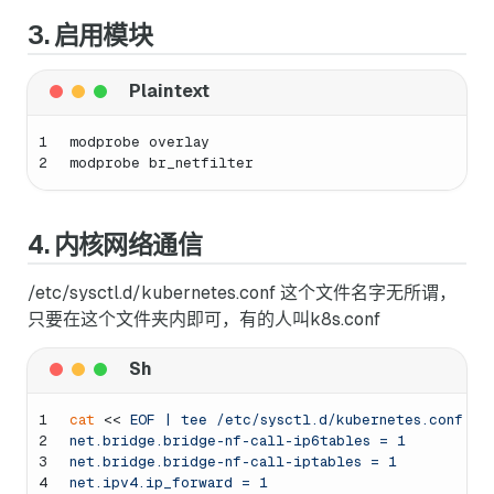
3. 启用模块
1
modprobe overlay
2
modprobe br_netfilter
4. 内核网络通信
/etc/sysctl.d/kubernetes.conf 这个文件名字无所谓，
只要在这个文件夹内即可，有的人叫k8s.conf
1
cat
 << 
EOF | tee /etc/sysctl.d/kubernetes.conf
2
net.bridge.bridge-nf-call-ip6tables = 1
3
net.bridge.bridge-nf-call-iptables = 1
4
net.ipv4.ip_forward = 1