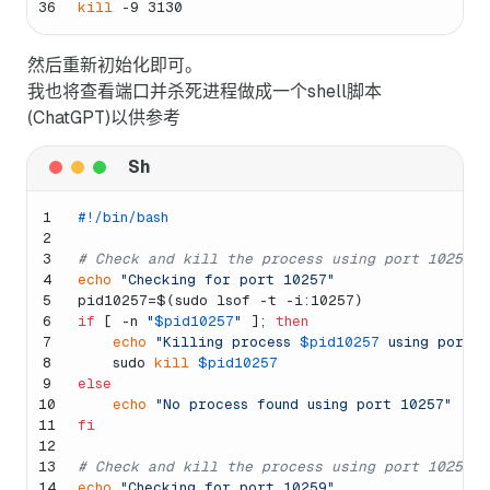
36
kill
 -9 3130
然后重新初始化即可。
我也将查看端口并杀死进程做成一个shell脚本
(ChatGPT)以供参考
1
#!/bin/bash
2
3
# Check and kill the process using port 10257
4
echo
"Checking for port 10257"
5
pid10257=$(sudo lsof -t -i:10257)
6
if
 [ -n 
"
$pid10257
"
 ]; 
then
7
echo
"Killing process 
$pid10257
 using port 
8
    sudo 
kill
$pid10257
9
else
10
echo
"No process found using port 10257"
11
fi
12
13
# Check and kill the process using port 10259
14
echo
"Checking for port 10259"