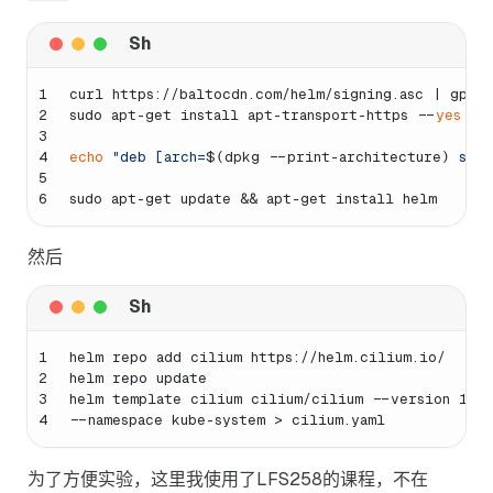
1
curl https://baltocdn.com/helm/signing.asc | gpg 
2
sudo apt-get install apt-transport-https --
yes
3
4
echo
"deb [arch=
$(dpkg --print-architecture)
 sign
5
6
sudo apt-get update && apt-get install helm
然后
1
helm repo add cilium https://helm.cilium.io/
2
helm repo update
3
helm template cilium cilium/cilium --version 1.14
4
--namespace kube-system > cilium.yaml
为了方便实验，这里我使用了LFS258的课程，不在