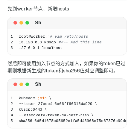
先到worker节点，新增hosts
1
root@worker:˜
# vim /etc/hosts
2
10.128.0.3 k8scp 
#<-- Add this line
3
127.0.0.1 localhost
然后即可使用加入节点的方式加入，如果你的token已过
期则根据新生成的token和sha256值对应调整即可。
1
kubeadm 
join
 \
2
--token 27eee4.6e66ff60318da929 \
3
k8scp:6443 \
4
--discovery-token-ca-cert-hash \
5
sha256:6d541678b05652e1fa5d43908e75e67376e994c34