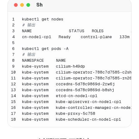
1
kubectl get nodes
2
# 输出
3
NAME               STATUS   ROLES           AGE
4
cn-node1-cp1   Ready    control-plane   133m   
5
6
kubectl get pods -A
7
# 输出
8
NAMESPACE     NAME                             
9
kube-system   cilium-h49dp                     
10
kube-system   cilium-operator-788c7d7585-c2shl 
11
kube-system   cilium-operator-788c7d7585-rn26s 
12
kube-system   coredns-5d78c9869d-2rw6j         
13
kube-system   coredns-5d78c9869d-b8shj         
14
kube-system   etcd-cn-node1-cp1                
15
kube-system   kube-apiserver-cn-node1-cp1      
16
kube-system   kube-controller-manager-cn-node1-c
17
kube-system   kube-proxy-5c758                 
18
kube-system   kube-scheduler-cn-node1-cp1       