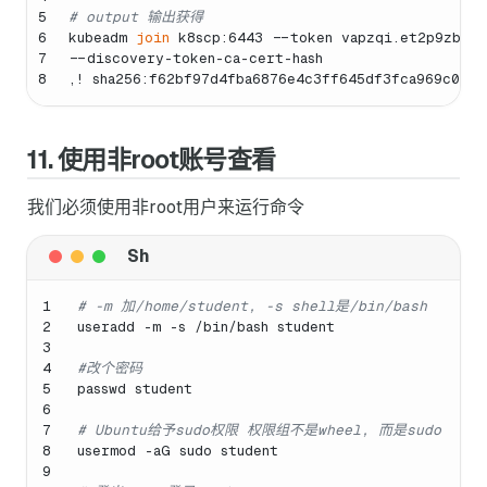
5
# output 输出获得
6
kubeadm 
join
 k8scp:6443 --token vapzqi.et2p9zbkz
7
--discovery-token-ca-cert-hash
8
,! sha256:f62bf97d4fba6876e4c3ff645df3fca969c0616
11. 使用非root账号查看
我们必须使用非root用户来运行命令
1
# -m 加/home/student, -s shell是/bin/bash
2
useradd -m -s /bin/bash student
3
4
#改个密码
5
passwd student 
6
7
# Ubuntu给予sudo权限 权限组不是wheel, 而是sudo
8
usermod -aG sudo student
9