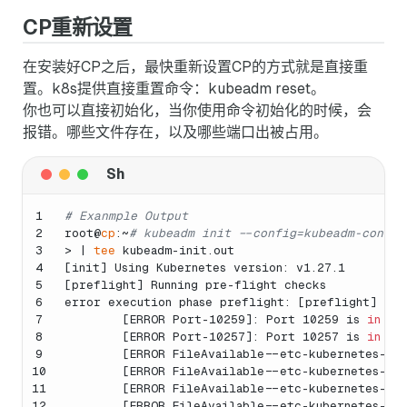
CP重新设置
在安装好CP之后，最快重新设置CP的方式就是直接重
置。k8s提供直接重置命令：kubeadm reset。
你也可以直接初始化，当你使用命令初始化的时候，会
报错。哪些文件存在，以及哪些端口出被占用。
1
# Exanmple Output
2
root@
cp
:~
# kubeadm init --config=kubeadm-config
3
> | 
tee
 kubeadm-init.out
4
[init] Using Kubernetes version: v1.27.1
5
[preflight] Running pre-flight checks
6
error execution phase preflight: [preflight] Som
7
        [ERROR Port-10259]: Port 10259 is 
in
 us
8
        [ERROR Port-10257]: Port 10257 is 
in
 us
9
        [ERROR FileAvailable--etc-kubernetes-man
10
        [ERROR FileAvailable--etc-kubernetes-man
11
        [ERROR FileAvailable--etc-kubernetes-man
12
        [ERROR FileAvailable--etc-kubernetes-man