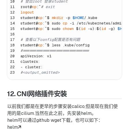
10
# 登出root 登录student
11
root@
cp
:˜
# exit
12
logout
13
student@
cp
:˜$ 
mkdir
 -p 
$HOME
/.kube
14
student@
cp
:˜$ sudo 
cp
 -i /etc/kubernetes/admin.c
15
student@
cp
:˜$ sudo 
chown
 $(
id
 -u):$(
id
 -g) 
$HOM
16
17
# 查看以下config配置是否有问题
18
student@
cp
:˜$ less .kube/config
19
#==============================
20
apiVersion: v1
21
clusters:
22
- cluster:
23
#<output_omitted>
12. CNI网络插件安装
以前我们都是在更早的步骤安装calico,但是现在我们使
用的是cilium.当然在此之前，先安装helm。
helm可以通过github wget下载，也可以如下：
helm