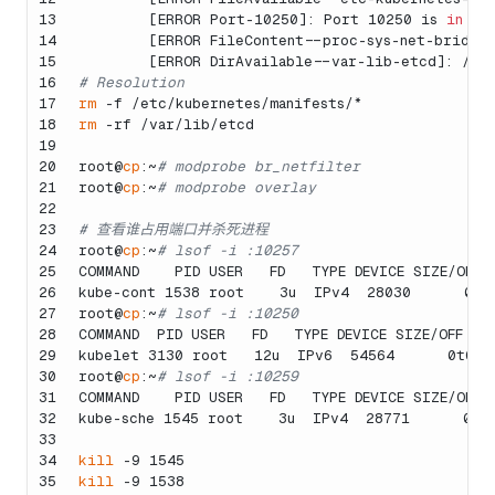
13
        [ERROR Port-10250]: Port 10250 is 
in
 us
14
        [ERROR FileContent--proc-sys-net-bridge-
15
        [ERROR DirAvailable--var-lib-etcd]: /va
16
# Resolution
17
rm
 -f /etc/kubernetes/manifests/*
18
rm
 -rf /var/lib/etcd
19
20
root@
cp
:~
# modprobe br_netfilter
21
root@
cp
:~
# modprobe overlay
22
23
# 查看谁占用端口并杀死进程
24
root@
cp
:~
# lsof -i :10257
25
COMMAND    PID USER   FD   TYPE DEVICE SIZE/OFF 
26
kube-cont 1538 root    3u  IPv4  28030      0t0
27
root@
cp
:~
# lsof -i :10250
28
COMMAND  PID USER   FD   TYPE DEVICE SIZE/OFF NO
29
kubelet 3130 root   12u  IPv6  54564      0t0  
30
root@
cp
:~
# lsof -i :10259
31
COMMAND    PID USER   FD   TYPE DEVICE SIZE/OFF 
32
kube-sche 1545 root    3u  IPv4  28771      0t0
33
34
kill
 -9 1545
35
kill
 -9 1538