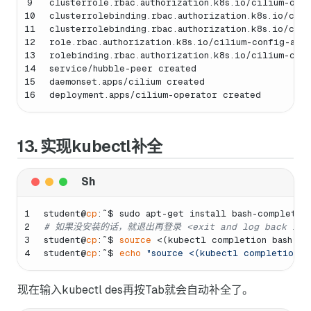
9
clusterrole.rbac.authorization.k8s.io/cilium-ope
10
clusterrolebinding.rbac.authorization.k8s.io/cil
11
clusterrolebinding.rbac.authorization.k8s.io/cil
12
role.rbac.authorization.k8s.io/cilium-config-age
13
rolebinding.rbac.authorization.k8s.io/cilium-con
14
service/hubble-peer created
15
daemonset.apps/cilium created
16
deployment.apps/cilium-operator created
13. 实现kubectl补全
1
student@
cp
:˜$ sudo apt-get install bash-completio
2
# 如果没安装的话，就退出再登录 <exit and log back in>
3
student@
cp
:˜$ 
source
 <(kubectl completion bash)
4
student@
cp
:˜$ 
echo
"source <(kubectl completion b
现在输入kubectl des再按Tab就会自动补全了。