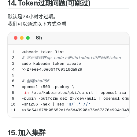
14. Token过期问题(可跳过)
默认是24小时才过期。
我们可以通过以下方式查看
1
kubeadm token list
2
# 然后继续在cp node上使用student用户创建token
3
sudo kubeadm token create
4
>>27eee4.6e66ff60318da929
5
6
# 创建sha256
7
openssl x509 -pubkey \
8
-
in
 /etc/kubernetes/pki/ca.crt | openssl rsa \
9
-pubin -outform der 2>/dev/null | openssl dgst \
10
-sha256 -hex | sed 
's/ˆ.* //'
11
>>6d541678b05652e1fa5d43908e75e67376e994c3483d6
15. 加入集群