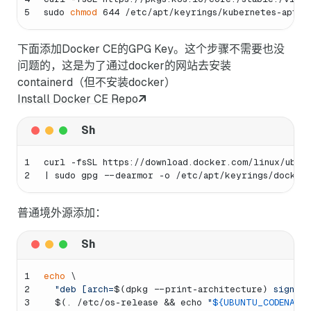
5
sudo 
chmod
 644 /etc/apt/keyrings/kubernetes-apt-k
下面添加Docker CE的GPG Key。这个步骤不需要也没
问题的，这是为了通过docker的网站去安装
containerd（但不安装docker）
Install Docker CE Repo
1
curl -fsSL https://download.docker.com/linux/ubun
2
| sudo gpg --dearmor -o /etc/apt/keyrings/docker
普通境外源添加：
1
echo
 \
2
"deb [arch=
$(dpkg --print-architecture)
 signed
3
$(. /etc/os-release && echo 
"
${UBUNTU_CODENAME: