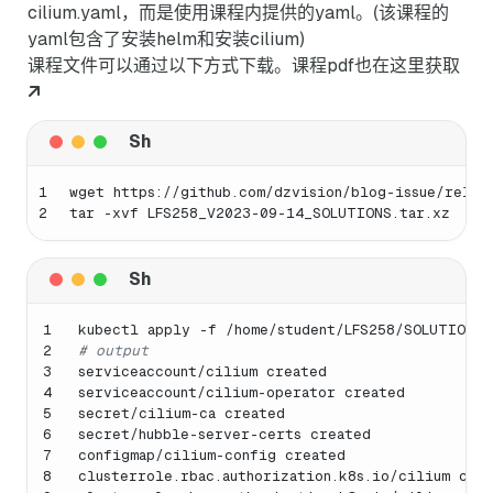
cilium.yaml，而是使用课程内提供的yaml。(该课程的
yaml包含了安装helm和安装cilium)
课程文件可以通过以下方式下载。课程pdf也在
这里获取
1
wget https://github.com/dzvision/blog-issue/relea
2
tar -xvf LFS258_V2023-09-14_SOLUTIONS.tar.xz
1
kubectl apply -f /home/student/LFS258/SOLUTIONS/
2
# output
3
serviceaccount/cilium created
4
serviceaccount/cilium-operator created
5
secret/cilium-ca created
6
secret/hubble-server-certs created
7
configmap/cilium-config created
8
clusterrole.rbac.authorization.k8s.io/cilium cre