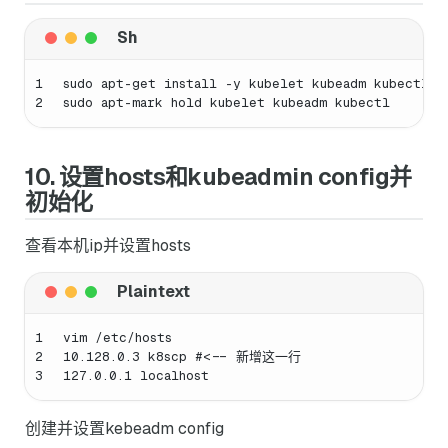
1
sudo apt-get install -y kubelet kubeadm kubectl
2
sudo apt-mark hold kubelet kubeadm kubectl
10. 设置hosts和kubeadmin config并
初始化
查看本机ip并设置hosts
1
vim /etc/hosts
2
10.128.0.3 k8scp #<-- 新增这一行
3
127.0.0.1 localhost
创建并设置kebeadm config