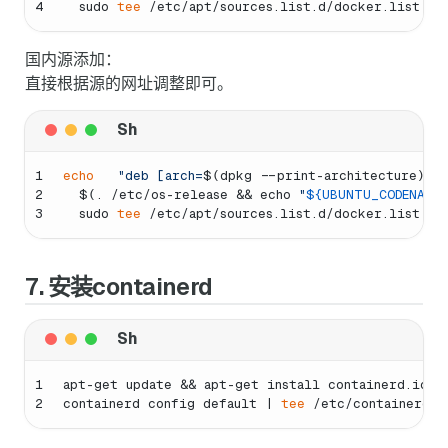
4
  sudo 
tee
 /etc/apt/sources.list.d/docker.list > 
国内源添加：
直接根据源的网址调整即可。
1
echo
"deb [arch=
$(dpkg --print-architecture)
 s
2
$(. /etc/os-release && echo 
"
${UBUNTU_CODENAME:
3
  sudo 
tee
 /etc/apt/sources.list.d/docker.list > 
7. 安装containerd
1
apt-get update && apt-get install containerd.io -
2
containerd config default | 
tee
 /etc/containerd/c