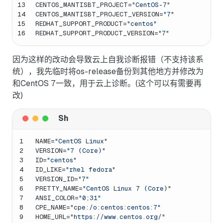
13
CENTOS_MANTISBT_PROJECT=
"CentOS-7"
14
CENTOS_MANTISBT_PROJECT_VERSION=
"7"
15
REDHAT_SUPPORT_PRODUCT=
"centos"
16
REDHAT_SUPPORT_PRODUCT_VERSION=
"7"
因为这样的改动会导致云上自我诊断报错（不支持该系
统），我先临时将os-release备份到其他地方并修改为
和CentOS 7一致，用于云上诊断。(这个可以有需要再
改)
1
NAME=
"CentOS Linux"
2
VERSION=
"7 (Core)"
3
ID=
"centos"
4
ID_LIKE=
"rhel fedora"
5
VERSION_ID=
"7"
6
PRETTY_NAME=
"CentOS Linux 7 (Core)"
7
ANSI_COLOR=
"0;31"
8
CPE_NAME=
"cpe:/o:centos:centos:7"
9
HOME_URL=
"https://www.centos.org/"