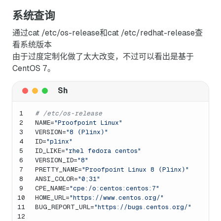
系统查询
通过cat /etc/os-release和cat /etc/redhat-release查
看系统版本
由于过度定制化做了太大改变，不过可以看出是基于
CentOS 7。
1
# /etc/os-release
2
NAME=
"Proofpoint Linux"
3
VERSION=
"8 (Plinx)"
4
ID=
"plinx"
5
ID_LIKE=
"rhel fedora centos"
6
VERSION_ID=
"8"
7
PRETTY_NAME=
"Proofpoint Linux 8 (Plinx)"
8
ANSI_COLOR=
"0;31"
9
CPE_NAME=
"cpe:/o:centos:centos:7"
10
HOME_URL=
"https://www.centos.org/"
11
BUG_REPORT_URL=
"https://bugs.centos.org/"
12