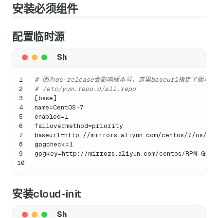
安装必须组件
配置临时源
1
# 因为os-release会影响版本号，这里baseurl指定了版本为
2
# /etc/yum.repo.d/ali.repo
3
[base]
4
name=CentOS-7
5
enabled=1
6
failovermethod=priority
7
baseurl=http://mirrors.aliyun.com/centos/7/os/
$b
8
gpgcheck=1
9
gpgkey=http://mirrors.aliyun.com/centos/RPM-GPG-
10
安装cloud-init