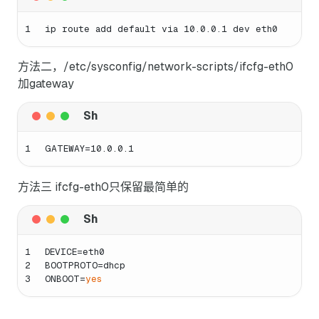
1
ip route add default via 10.0.0.1 dev eth0
方法二，/etc/sysconfig/network-scripts/ifcfg-eth0
加gateway
1
GATEWAY=10.0.0.1
方法三 ifcfg-eth0只保留最简单的
1
DEVICE=eth0
2
BOOTPROTO=dhcp
3
ONBOOT=
yes