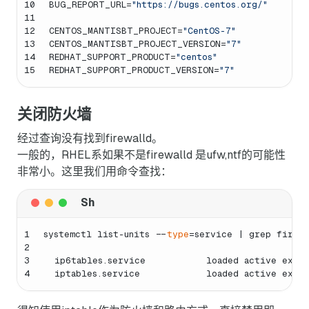
10
BUG_REPORT_URL=
"https://bugs.centos.org/"
11
12
CENTOS_MANTISBT_PROJECT=
"CentOS-7"
13
CENTOS_MANTISBT_PROJECT_VERSION=
"7"
14
REDHAT_SUPPORT_PRODUCT=
"centos"
15
REDHAT_SUPPORT_PRODUCT_VERSION=
"7"
关闭防火墙
经过查询没有找到firewalld。
一般的，RHEL系如果不是firewalld 是ufw,ntf的可能性
非常小。这里我们用命令查找：
1
systemctl list-units --
type
=service | grep fire
2
3
  ip6tables.service           loaded active exit
4
  iptables.service            loaded active exit