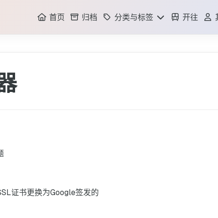
首页
归档
分类与标签
开往
分类
标签
回
器
题
S的SSL证书更换为Google签发的