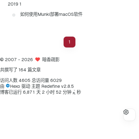
2019
1
如何使用Munki部署macOS软件
1
©
2007
- 2026
暗香疏影
共撰写了 164 篇文章
访问人数
4605
总访问量
6029
由
Hexo
驱动
主题
Redefine v2.8.5
4
博客已运行
6
,
8
7
1
天
2
小时
5
2
分钟
秒
5