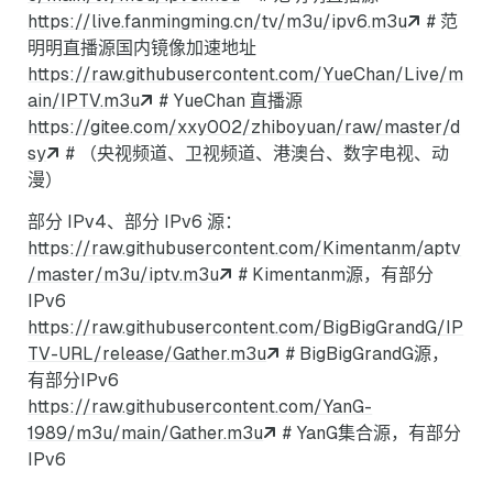
https://live.fanmingming.cn/tv/m3u/ipv6.m3u
# 范
明明直播源国内镜像加速地址
https://raw.githubusercontent.com/YueChan/Live/m
ain/IPTV.m3u
# YueChan 直播源
https://gitee.com/xxy002/zhiboyuan/raw/master/d
sy
# （央视频道、卫视频道、港澳台、数字电视、动
漫）
部分 IPv4、部分 IPv6 源：
https://raw.githubusercontent.com/Kimentanm/aptv
/master/m3u/iptv.m3u
# Kimentanm源，有部分
IPv6
https://raw.githubusercontent.com/BigBigGrandG/IP
TV-URL/release/Gather.m3u
# BigBigGrandG源，
有部分IPv6
https://raw.githubusercontent.com/YanG-
1989/m3u/main/Gather.m3u
# YanG集合源，有部分
IPv6