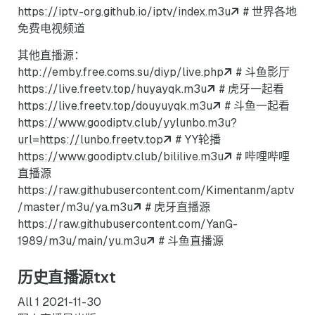
https://iptv-org.github.io/iptv/index.m3u
# 世界各地
免费电视频道
其他直播源：
http://emby.free.coms.su/diyp/live.php
# 斗鱼影厅
https://live.freetv.top/huyayqk.m3u
# 虎牙一起看
https://live.freetv.top/douyuyqk.m3u
# 斗鱼一起看
https://www.goodiptv.club/yylunbo.m3u?
url=https://lunbo.freetv.top
# YY轮播
https://www.goodiptv.club/bililive.m3u
# 哔哩哔哩
直播源
https://raw.githubusercontent.com/Kimentanm/aptv
/master/m3u/ya.m3u
# 虎牙直播源
https://raw.githubusercontent.com/YanG-
1989/m3u/main/yu.m3u
# 斗鱼直播源
历史直播源txt
All 1 2021-11-30