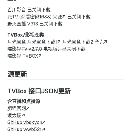
百川影音
已关闭下载
派TV (观看密码1688)
来源
已关闭下载
野火直播 V313
已关闭下载
TVBox/影视仓类
月光宝盒
月光宝盒下载1
月光宝盒下载2 夸克
喵影视TV v2.7.0 电视版：已关闭下载
喵影视 TVBOX
源更新
TVBox 接口JSON更新
含直播和点播源
肥猫官网
饭太硬
GitHub vbskycn
GitHub wwb521