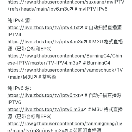
https://raw.githubusercontent.com/suxuang/myIPTV
/refs/heads/main/ipv6.m3u
# myIPTV IPv6
纯 IPv4 源：
https://live.zbds.top/tv/iptv4.txt
# 自动扫描直播源
IPTV4
https://live.zbds.top/tv/iptv4.m3u
# M3U 格式直播
源（已带台标和EPG）
https://raw.githubusercontent.com/BurningC4/Chin
ese-IPTV/master/TV-IPV4.m3u
# BurningC4
https://raw.githubusercontent.com/vamoschuck/TV
/main/M3U
# 茶客源
纯 IPv6 源：
https://live.zbds.top/tv/iptv6.txt
# 自动扫描直播源
IPTV6
https://live.zbds.top/tv/iptv6.m3u
# M3U 格式直播
源（已带台标和EPG）
https://raw.githubusercontent.com/fanmingming/liv
e/main/tv/m3u/ipv6.m3u
# 范明明直播源