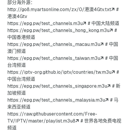
部分海外源：
http://go8.myartsonline.com/zx/0/港澳4Gtv.txt
#
港澳4Gtv
https://epg.pw/test_channels.m3u
# 中国大陆频道
https://epg.pw/test_channels_hong_kong.m3u
#
中国香港频道
https://epg.pw/test_channels_macau.m3u
# 中国
澳门频道
https://epg.pw/test_channels_taiwan.m3u
# 中国
台湾频道
https://iptv-org.github.io/iptv/countries/tw.m3u
#
中国台湾频道
https://epg.pw/test_channels_singapore.m3u
# 新
加坡频道
https://epg.pw/test_channels_malaysia.m3u
# 马
来西亚频道
https://raw.githubusercontent.com/Free-
TV/IPTV/master/playlist.m3u8
# 世界各地免费电视
频道