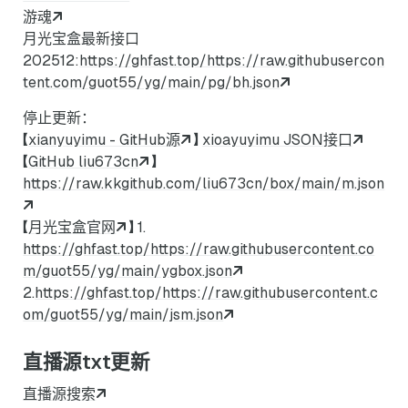
游魂
月光宝盒最新接口
202512:
https://ghfast.top/https://raw.githubusercon
tent.com/guot55/yg/main/pg/bh.json
停止更新：
【
xianyuyimu - GitHub源
】
xioayuyimu JSON接口
【
GitHub liu673cn
】
https://raw.kkgithub.com/liu673cn/box/main/m.json
【
月光宝盒官网
】 1.
https://ghfast.top/https://raw.githubusercontent.co
m/guot55/yg/main/ygbox.json
2.
https://ghfast.top/https://raw.githubusercontent.c
om/guot55/yg/main/jsm.json
直播源txt更新
直播源搜索