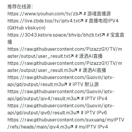
推荐在线源：
https://www.iyouhun.com/tv/zb
# 游魂直播源
https://live.zbds.top/tv/iptv4.txt
# 直播电视IPV4
(GitHub vbskycn)
https://3043.kstore.space/bhvip/bhzb.txt
# 宝盒直
播
https://raw.githubusercontent.com/PizazzGY/TV/m
aster/output/user_result.txt
# 潇洒AI直播
https://raw.githubusercontent.com/PizazzGY/TV/m
aster/output/user_result.m3u
# 潇洒AI直播
https://raw.githubusercontent.com/Guovin/iptv-
api/gd/output/result.m3u
# IPTV 默认源
https://raw.githubusercontent.com/Guovin/iptv-
api/gd/output/ipv4/result.m3u
# IPTV IPv4
https://raw.githubusercontent.com/Guovin/iptv-
api/gd/output/ipv6/result.m3u
# IPTV IPv6
https://raw.githubusercontent.com/suxuang/myIPTV
/refs/heads/main/ipv4.m3u
# myIPTV IPv4