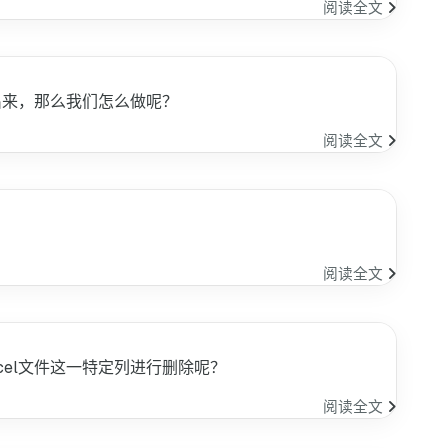
SSL
SQL
阅读全文
证
如
书
何
更
使
换
用
出来，那么我们怎么做呢？
为
Merge
Google
将
如
阅读全文
签
一
何
发
个
使
的
上
用
传
Excel
的
将
表
某
商
阅读全文
与
几
务
另
列
邮
一
有
件
个
值
回
cel文件这一特定列进行删除呢？
表
的
复
对
标
学
将
阅读全文
比
题
习
Excel
并
显