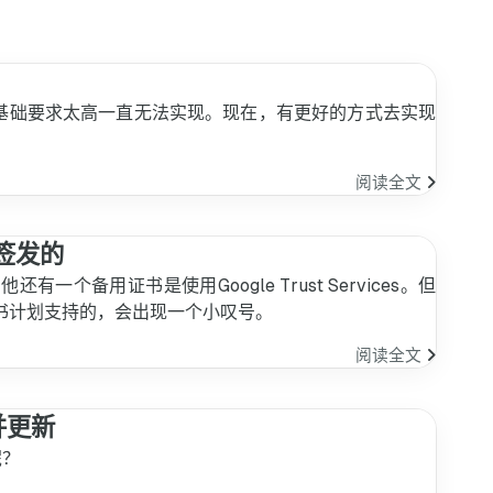
无代码基础要求太高一直无法实现。现在，有更好的方式去实现
使
阅读全文
用
Twilio
e签发的
拨
打
时，他还有一个备用证书是使用Google Trust Services。但
电
0根证书计划支持的，会出现一个小叹号。
话
或
如
阅读全文
短
何
信
将
并更新
Cloudflar
HTTPS
呢？
的