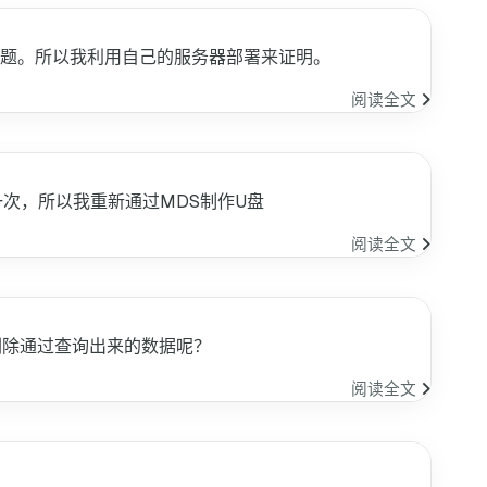
特
更
示
定
新
到
某
有问题。所以我利用自己的服务器部署来证明。
新
列
列
数
使
阅读全文
中
据
用
删
frp
除
内
网
一次，所以我重新通过MDS制作U盘
穿
透
使
阅读全文
用
MDS
无
法
么如何删除通过查询出来的数据呢？
下
载
SQL
阅读全文
macOS
中
解
如
决
何
办
删